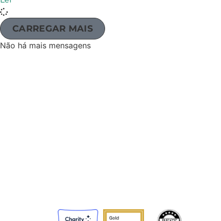
CARREGAR MAIS
Não há mais mensagens
A Agência Adventista de Desenvolvimento e Recursos
Assistenciais (ADRA) é uma organização humanitária
global que serve a humanidade para que todos possam
viver como Deus deseja.
A ADRA é certificada ou membro destes organismos