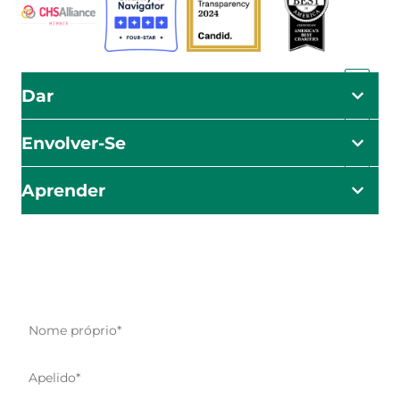
Dar
Envolver-Se
Aprender
O impacto começa aqui
Seja o primeiro a saber sobre os nossos esforços de
ajuda, iniciativas e oportunidades de ação.