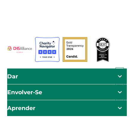
Assistenciais (ADRA) é uma organização humanitária
global que serve a humanidade para que todos possam
viver como Deus deseja.
A ADRA é certificada ou membro destes organismos
Dar
Envolver-Se
Aprender
O impacto começa aqui