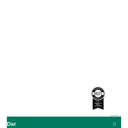
A Agência Adventista de Desenvolvimento e Recursos
Assistenciais (ADRA) é uma organização humanitária global
que serve a humanidade para que todos possam viver como
Deus deseja.
A ADRA é certificada ou membro destes organismos
Dar