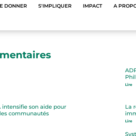
DE DONNER
S'IMPLIQUER
IMPACT
A PROPO
imentaires
ADR
Phi
Lire
intensifie son aide pour
La 
er les communautés
imm
Lire
Sys