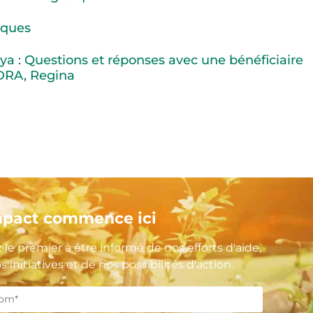
ques
ya : Questions et réponses avec une bénéficiaire
DRA, Regina
mpact commence ici
 le premier à être informé de nos efforts d'aide,
s initiatives et de nos possibilités d'action.