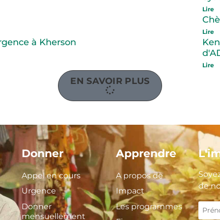
Lire
Chè
Lire
urgence à Kherson
Ken
d'A
Lire
EN SAVOIR PLUS
Donner
Apprendre
L'i
Soyez
Appel en cours
A propos de
de no
Urgence
Impact
Donner
Les programmes
mensuellement