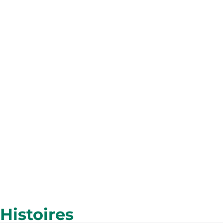
Agriculture
EXPLORER
La nutrition
EXPLORER
Histoires