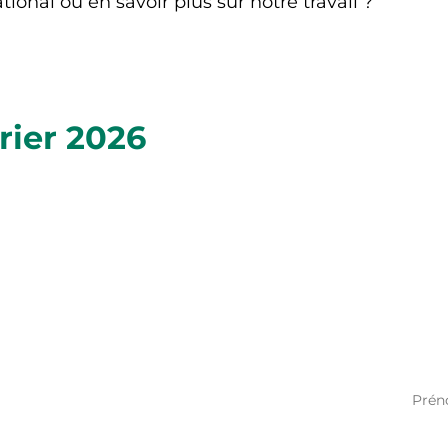
onal ou en savoir plus sur notre travail ?
vrier 2026
Donner
Apprendre
L'i
Soyez
Appel en cours
A propos de
de no
Urgence
Impact
Donner
Les programmes
mensuellement
Finances
ire
Catalogue de cadeaux