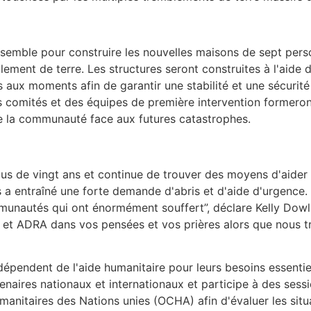
emble pour construire les nouvelles maisons de sept personn
lement de terre. Les structures seront construites à l'aide 
tants aux moments afin de garantir une stabilité et une séc
s comités et des équipes de première intervention formeron
 de la communauté face aux futures catastrophes.
 de vingt ans et continue de trouver des moyens d'aider l
tes a entraîné une forte demande d'abris et d'aide d'urgen
unautés qui ont énormément souffert”, déclare Kelly Dowl
es et ADRA dans vos pensées et vos prières alors que nous t
épendent de l'aide humanitaire pour leurs besoins essentiel
rtenaires nationaux et internationaux et participe à des sess
umanitaires des Nations unies (OCHA) afin d'évaluer les sit