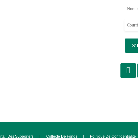
au
FAQ
omme
S'engager
S'impliquer
Partenariat de programme
ADRA Connections
Centre communautaire
rtail Des Supporters
Collecte De Fonds
Politique De Confidentialité