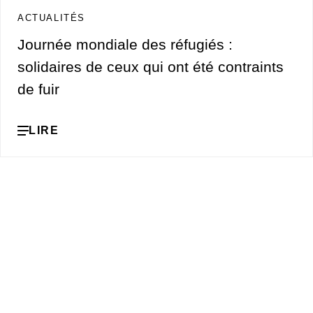
ACTUALITÉS
Journée mondiale des réfugiés :
solidaires de ceux qui ont été contraints
de fuir
LIRE
L'Agence adventiste de développement et de secour