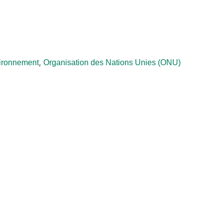
,
vironnement
Organisation des Nations Unies (ONU)
COMMUNIQUÉ DE PRESSE
ADRA lance la
campagne
mondiale de