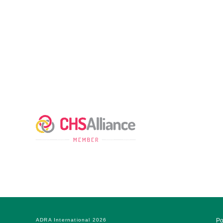
(ADRA) est une organisation humanitaire mondiale 
service de l'humanité afin que tous puissent vivre c
Dieu l'a voulu.
ADRA est certifiée ou membre de ces organismes
ADRA International 2026
Po