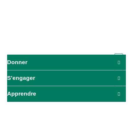
L'Agence adventiste de développement et de secours (ADRA)
est une organisation humanitaire mondiale au service de
l'humanité afin que tous puissent vivre comme Dieu l'a voulu.
ADRA est certifiée ou membre de ces organismes
Donner
S'engager
Apprendre
L'impact commence ici
Soyez le premier à être informé de nos efforts d'aide, de nos
initiatives et de nos possibilités d'action.