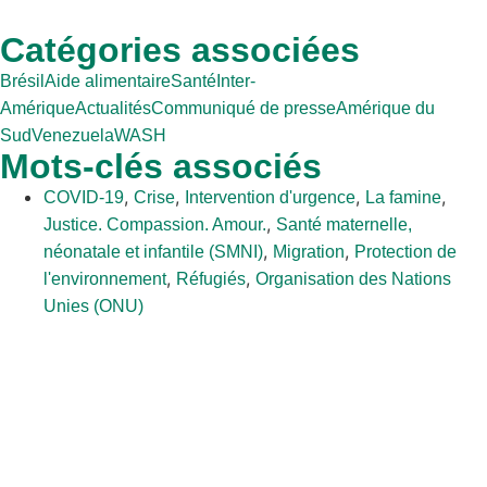
Catégories associées
Brésil
Aide alimentaire
Santé
Inter-
Amérique
Actualités
Communiqué de presse
Amérique du
Sud
Venezuela
WASH
Mots-clés associés
,
,
,
,
COVID-19
Crise
Intervention d'urgence
La famine
,
Justice. Compassion. Amour.
Santé maternelle,
,
,
néonatale et infantile (SMNI)
Migration
Protection de
,
,
l'environnement
Réfugiés
Organisation des Nations
Unies (ONU)