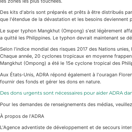
les zones les plus touchées.
Des kits d'abris sont préparés et prêts à être distribués 
que l'étendue de la dévastation et les besoins deviennent pl
Le super typhon Mangkhut (Ompong) s'est légèrement affai
a quitté les Philippines. Le typhon devrait maintenant se
Selon l'indice mondial des risques 2017 des Nations unies, l
Chaque année, 20 cyclones tropicaux en moyenne frappent l
Mangkhut (Ompong) a été le 15e cyclone tropical des Phili
Aux États-Unis, ADRA répond également à l'ouragan Floren
fournir des fonds et gérer les dons en nature.
Des dons urgents sont nécessaires pour aider ADRA dans
Pour les demandes de renseignements des médias, veuillez
À propos de l'ADRA
L'Agence adventiste de développement et de secours interna