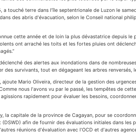
 a touché terre dans l'île septentrionale de Luzon le samed
ans des abris d'évacuation, selon le Conseil national phili
connue cette année et de loin la plus dévastatrice depuis le
iolents ont arraché les toits et les fortes pluies ont décle
agés.”
 déclenché des alertes aux inondations dans de nombreuses
 des survivants, tout en dégageant les arbres renversés, le
joute Mario Oliveira, directeur de la gestion des urgences à
 Comme nous l'avons vu par le passé, les tempêtes de cet
 agissions rapidement pour évaluer les besoins, coordonner 
, la capitale de la province de Cagayan, pour se coordonne
DSWD) afin de fournir des évaluations initiales dans les pr
d'autres réunions d'évaluation avec l'OCD et d'autres agen