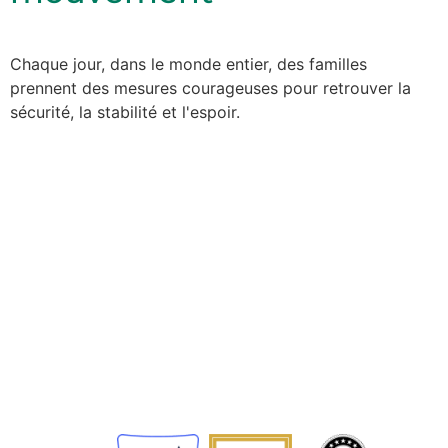
Chaque jour, dans le monde entier, des familles
prennent des mesures courageuses pour retrouver la
sécurité, la stabilité et l'espoir.
L'Agence adventiste de développement et de secours
(ADRA) est une organisation humanitaire mondiale au
service de l'humanité afin que tous puissent vivre
comme Dieu l'a voulu.
ADRA est certifiée ou membre de ces organismes