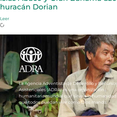
huracán Dorian
Leer
La Agencia Adventista de Desarrollo y Recurso
Asistenciales (ADRA) es una organización
humanitaria mundial que sirve a la humanidad
que todos puedan vivir como Dios manda.