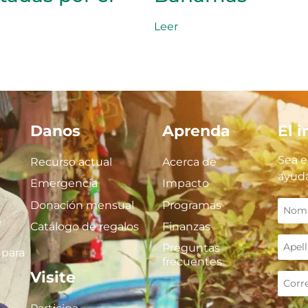
Leer
Danos
Aprenda
El 
Sea e
Recurso actual
Acerca de
ayuda
Emergencia
Impacto
Donación mensual
Programas
s
Catálogo de regalos
Finanzas
Preguntas
 para
frecuentes
Visite