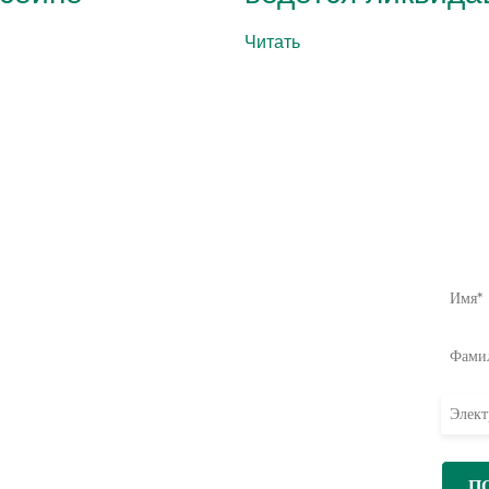
Читать
Дайте
Узнать
Вли
Узнай
Текущая апелляция
О сайте
помощ
Аварийная ситуация
Воздействие
Давать ежемесячно
Программы
А) -
Каталог подарков
Финансы
ащая
Вопросы и ответы
мал
Привлечь
Примите участие
Партнерство в рамках