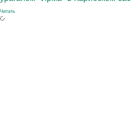
Читать
Адвентистское агентство развития и помощи (АДР
это глобальная гуманитарная организация, служ
человечеству, чтобы все могли жить так, как заду
Бог.
АДРА сертифицирована или является членом этих