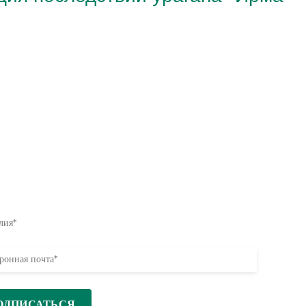
яние начинается здесь
те первыми о наших усилиях по оказанию
и, инициативах и возможностях принять меры.