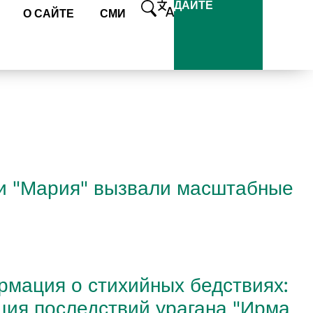
ДАЙТЕ
О САЙТЕ
СМИ
 и "Мария" вызвали масштабные
мация о стихийных бедствиях:
ция последствий урагана "Ирма