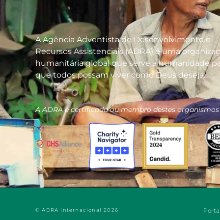
A Agência Adventista de Desenvolvimento e
Recursos Assistenciais (ADRA) é uma organiza
humanitária global que serve a humanidade pa
que todos possam viver como Deus deseja.
A ADRA é certificada ou membro destes organismos
© ADRA Internacional 2026
Porta