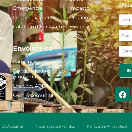
ajuda
Emergência
Impacto
Dar mensalmente
Programas
Catálogo de presentes
Finanças
ção
FAQs
ra
Envolver-se
Participar
Parceria no âmbito do
programa
Ligações ADRA
Centro comunitário
l Do Apoiante
Angariação De Fundos
Política De Privacidade