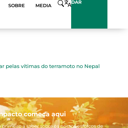
DAR
SOBRE
MEDIA
ar pelas vítimas do terramoto no Nepal
mpacto começa aqui
o primeiro a saber sobre os nossos esforços de