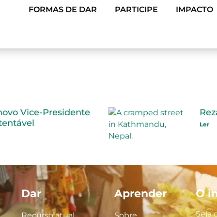
FORMAS DE DAR
PARTICIPE
IMPACTO
novo Vice-Presidente
Rez
tentável
Ler
Dar
Aprender
O i
Seja 
Recurso atual
Sobre