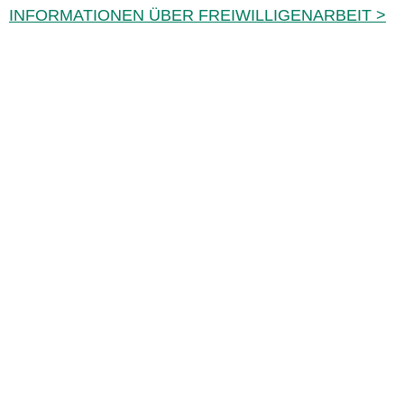
INFORMATIONEN ÜBER FREIWILLIGENARBEIT >
Das Adventistische Entwicklungs- und Hilfswerk (A
ist eine weltweit tätige humanitäre Organisation, die 
Menschheit dient, damit alle so leben können, wie Go
vorgesehen hat.
ADRA ist zertifiziert oder Mitglied in diesen Organisationen