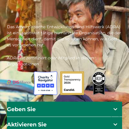
Das Adventistische Entwicklungs- und Hilfswerk (ADRA)
ist eine weltweit tätige humanitäre Organisation, die der
Menschheit dient, damit alle so leben können, wie Gott
es vorgesehen hat.
ADRA ist zertifiziert oder Mitglied in diesen
Organisationen
Geben Sie
Aktivieren Sie